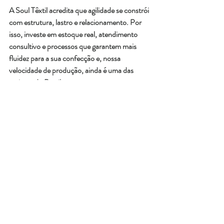
A Soul Têxtil acredita que 
agilidade se constrói 
com estrutura, lastro e relacionamento
. Por 
isso, investe em estoque real, atendimento 
consultivo e processos que garantem mais 
fluidez para a sua confecção e, nossa 
velocidade de produção, ainda é uma das 
maiores do Brasil.
Produzir com tranquilidade não é luxo. É o 
básico — quando se tem o parceiro certo.
erros na escolha do tecido
demanda
estratégia
fornecedores
planejamento
CRIANDO COLEÇÕES