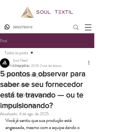
08002780018
Post
Todos os posts
Soul Têxtil
Todos os posts
22 de jul. de 2025
2 min de leitura
5 pontos a observar para
CRIANDO COLEÇÕES
saber se seu fornecedor
VENDAS+MKT
está te travando — ou te
MERCADO+TENDÊNCIAS
impulsionando?
NOVIDADES SOUL
Atualizado:
4 de ago. de 2025
Você já sentiu que sua produção está 
engessada, mesmo com a equipe dando o 