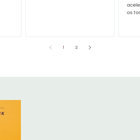
acele
os to
desta
fresc
1
2