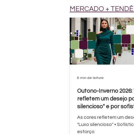
MERCADO + TENDÊ
6 min de leitura
Outono-Inverno 2026:
refletem um desejo po
silencioso" e por sofi
sem esforço.
As cores refletem um dese
"Luxo silencioso" • Sofist
esforço