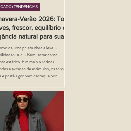
CADO+TENDÊNCIAS
mavera-Verão 2026: Tons
es, frescor, equilíbrio e
gância natural para sua
eção
rno de uma paleta clara e leve. •
de visual • Bem-estar como
ta estética. Em meio a rotinas
adas e excesso de estímulos, os tons
s e pastéis ganham destaque por
itirem leveza, frescor e elegância
l.