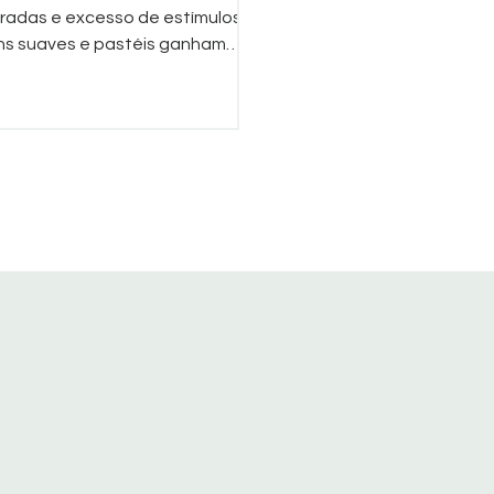
radas e excesso de estímulos,
ns suaves e pastéis ganham
que por transmitirem leveza,
or e elegância natural.