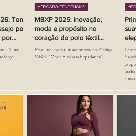
MERCADO+TENDÊNCIAS
MER
26: Tons
MBXP 2025: inovação,
Pri
esejo por
moda e propósito no
suav
e por
coração do polo têxtil
ele
sforço.
nordestino
col
or: • "Luxo
Reunimos tudo que aconteceu na 2ª edição do
O reto
 esforço
MBXP “Moda Business Experience”
Sensibilida
propos
aceler
suave
transm
natura