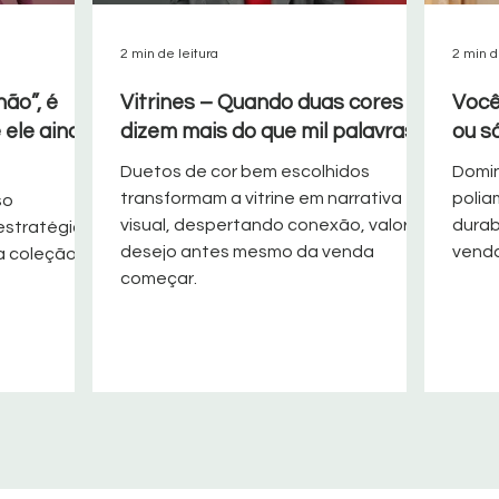
2 min de leitura
2 min d
não”, é
Vitrines – Quando duas cores
Você
 ele ainda
dizem mais do que mil palavras
ou s
Duetos de cor bem escolhidos
Domin
transformam a vitrine em narrativa
polia
so
visual, despertando conexão, valor e
durab
 estratégico
desejo antes mesmo da venda
venda
a coleção.
começar.