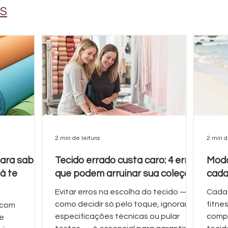
S
2 min de leitura
2 min d
para saber
Tecido errado custa caro: 4 erros
Moda
á te
que podem arruinar sua coleção
cada
Evitar erros na escolha do tecido —
Cada
como decidir só pelo toque, ignorar
fitne
 com
especificações técnicas ou pular
compo
de