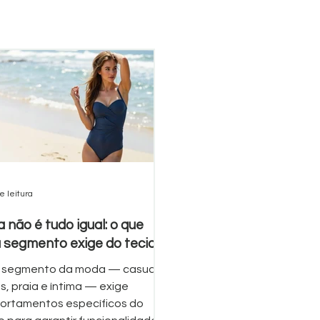
e leitura
 não é tudo igual: o que
 segmento exige do tecido
 segmento da moda — casual,
ss, praia e íntima — exige
rtamentos específicos do