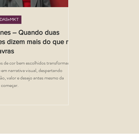
DAS+MKT
rines – Quando duas
es dizem mais do que mil
avras
s de cor bem escolhidos transformam a
e em narrativa visual, despertando
ão, valor e desejo antes mesmo da
 começar.