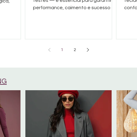
testes — é essencial para garantir
tecid
gica,
performance, caimento e sucesso da
confo
coleção.
1
2
NG