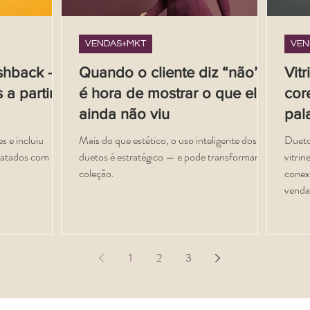
VENDAS+MKT
VEN
shback –
Quando o cliente diz “não”,
Vit
 a partir
é hora de mostrar o que ele
cor
ainda não viu
pal
es e incluiu
Mais do que estético, o uso inteligente dos
Dueto
gatados com
duetos é estratégico — e pode transformar sua
vitrin
coleção.
conex
venda
1
2
3