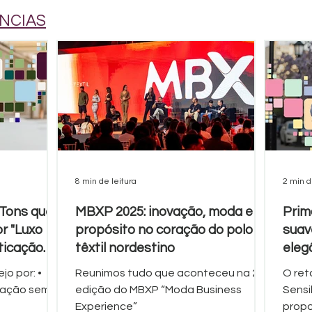
NCIAS
8 min de leitura
2 min d
 Tons que
MBXP 2025: inovação, moda e
Prim
r "Luxo
propósito no coração do polo
suave
sticação
têxtil nordestino
eleg
cole
jo por: •
Reunimos tudo que aconteceu na 2ª
O ret
icação sem
edição do MBXP “Moda Business
Sensibilid
Experience”
propo