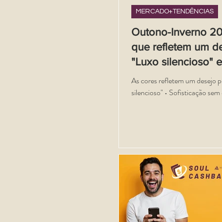
MERCADO+TENDÊNCIAS
Outono-Inverno 20
que refletem um d
"Luxo silencioso" 
sofisticação sem e
As cores refletem um desejo p
silencioso" • Sofisticação sem