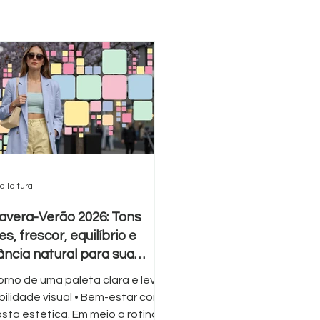
e leitura
avera-Verão 2026: Tons
s, frescor, equilíbrio e
ância natural para sua
ção
orno de uma paleta clara e leve. •
ade visual • Bem-estar como
sta estética. Em meio a rotinas