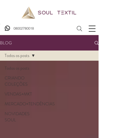
08002780018
BLOG
Todos os posts
Todos os posts
CRIANDO
COLEÇÕES
VENDAS+MKT
MERCADO+TENDÊNCIAS
NOVIDADES
SOUL