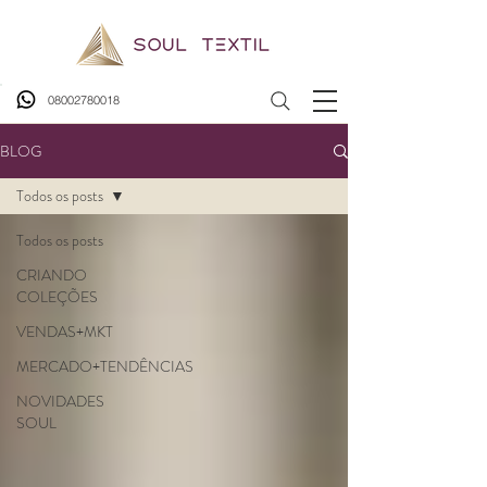
08002780018
BLOG
Todos os posts
Todos os posts
CRIANDO
COLEÇÕES
VENDAS+MKT
MERCADO+TENDÊNCIAS
NOVIDADES
SOUL