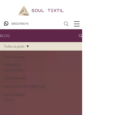
08002780018
BLOG
Todos os posts
Todos os posts
CRIANDO
COLEÇÕES
VENDAS+MKT
MERCADO+TENDÊNCIAS
NOVIDADES
SOUL